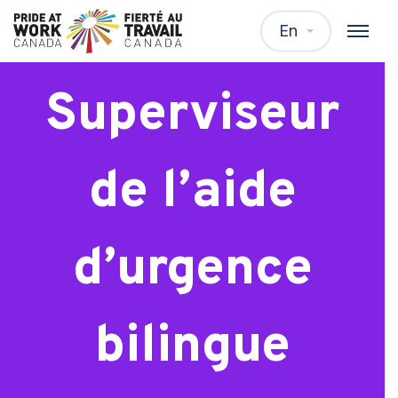
WTP –
En
Superviseur
de l’aide
d’urgence
bilingue