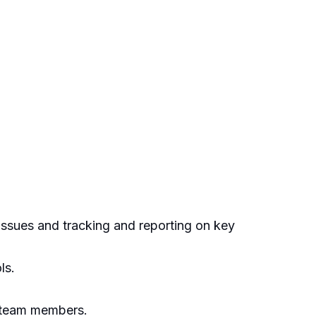
 issues and tracking and reporting on key
ls.
g team members.