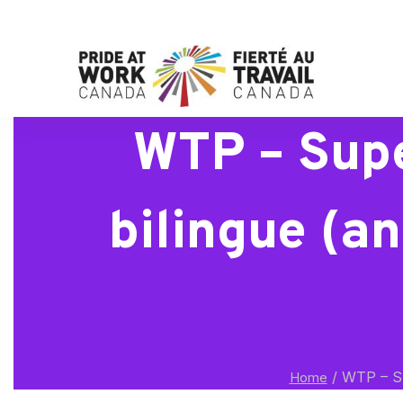
WTP – Supe
bilingue (an
/
WTP – Sup
Home