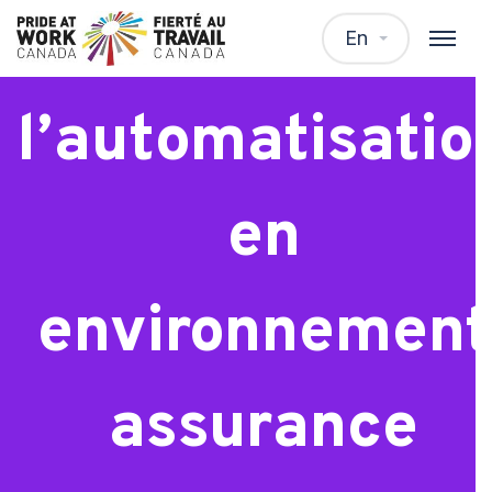
Analyste de
En
l’automatisatio
en
environnement
assurance