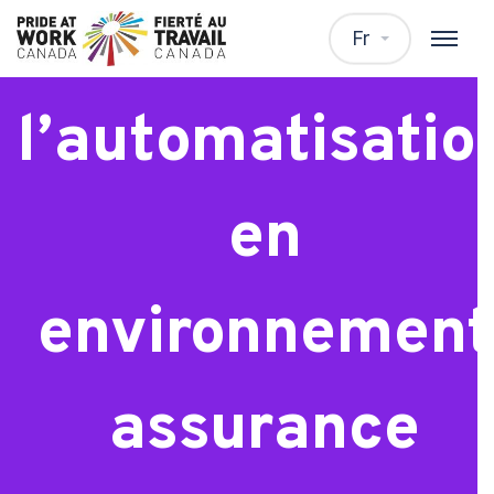
Analyste de
Fr
l’automatisatio
en
environnement
assurance