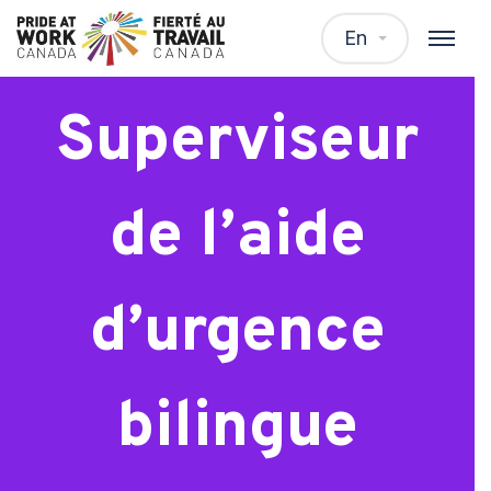
WTP –
En
Superviseur
de l’aide
d’urgence
bilingue