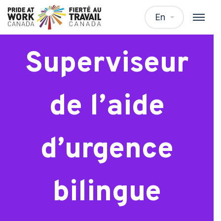
WTP –
En
Superviseur
de l’aide
d’urgence
bilingue