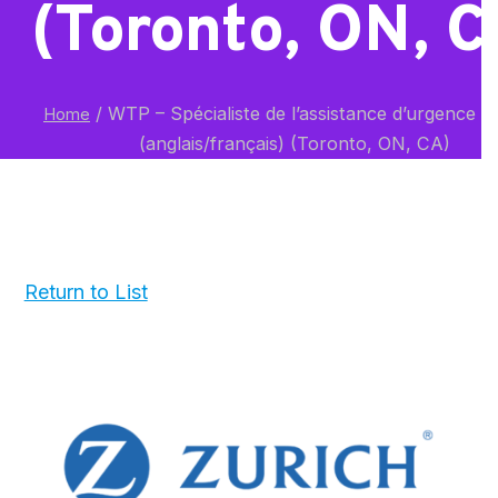
(Toronto, ON, C
/
WTP – Spécialiste de l’assistance d’urgence bi
Home
(anglais/français) (Toronto, ON, CA)
Return to List