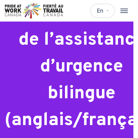
WTP – Spéciali
En
de l’assistanc
d’urgence
bilingue
(anglais/frança