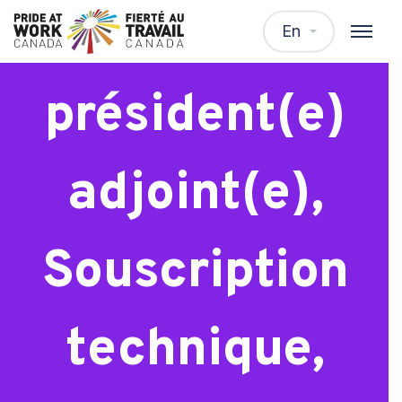
Vice-
En
président(e)
adjoint(e),
Souscription
technique,