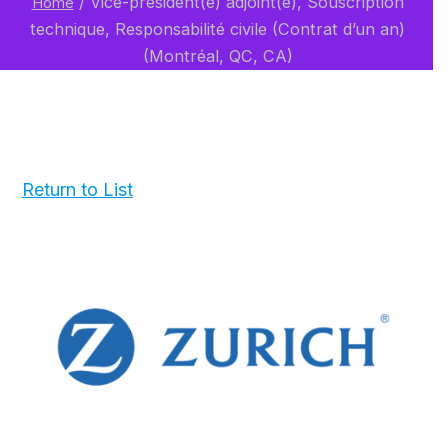
/
Vice-président(e) adjoint(e), Souscription
Home
technique, Responsabilité civile (Contrat d’un an)
(Montréal, QC, CA)
Return to List