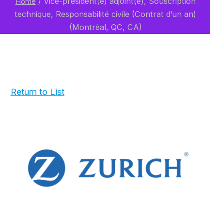
/
Vice-président(e) adjoint(e), Souscription
Home
technique, Responsabilité civile (Contrat d’un an)
(Montréal, QC, CA)
Return to List