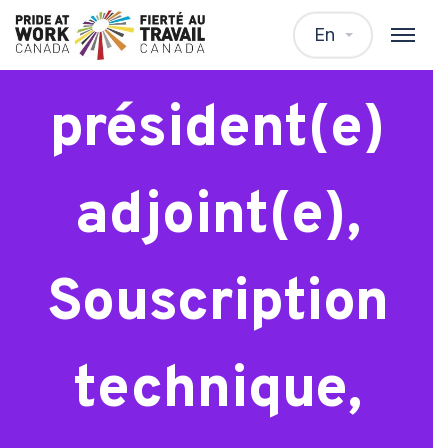
Vice-
En
président(e)
adjoint(e),
Souscription
technique,