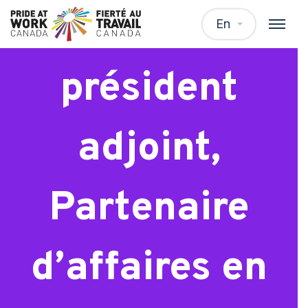
Vice-
En
président
adjoint,
Partenaire
d’affaires en