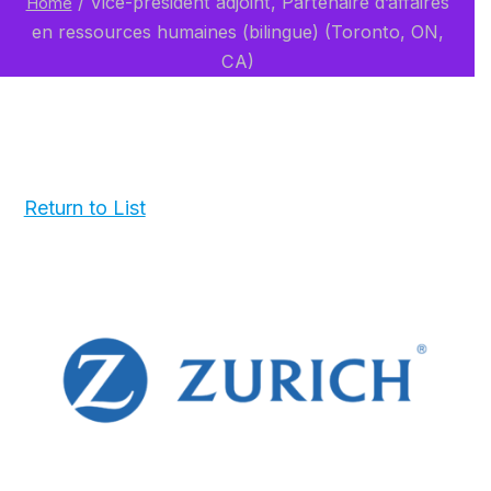
/
Vice-président adjoint, Partenaire d’affaires
Home
en ressources humaines (bilingue) (Toronto, ON,
CA)
Return to List