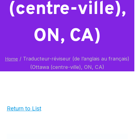
(centre-ville),
ON, CA)
/
Traducteur-réviseur (de l’anglais au français)
Home
(Ottawa (centre-ville), ON, CA)
Return to List