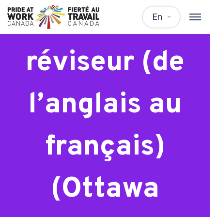
Traducteur-
En
réviseur (de
l’anglais au
français)
(Ottawa