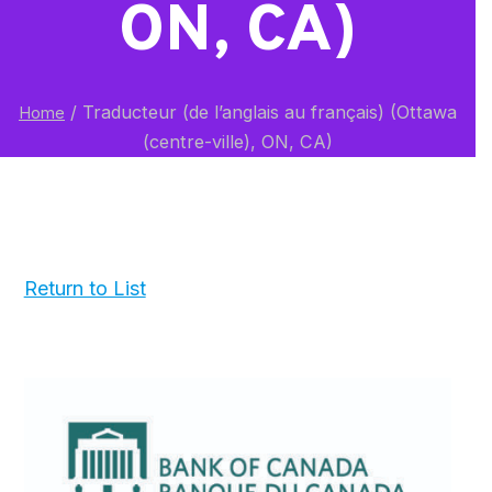
ON, CA)
/
Traducteur (de l’anglais au français) (Ottawa
Home
(centre-ville), ON, CA)
Return to List