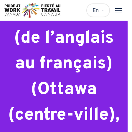
Traducteur
En
(de l’anglais
au français)
(Ottawa
(centre-ville),