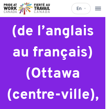
Traducteur
En
(de l’anglais
au français)
(Ottawa
(centre-ville),