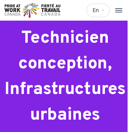
Technicienne /
En
Technicien
conception,
Infrastructures
urbaines