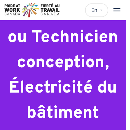
Technicienne
En
ou Technicien
conception,
Électricité du
bâtiment