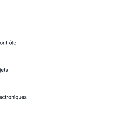
ontrôle
jets
lectroniques