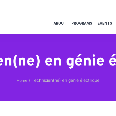
ABOUT
PROGRAMS
EVENTS
en(ne) en génie é
/
Technicien(ne) en génie électrique
Home