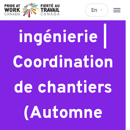
Stagiaire en
En
ingénierie |
Coordination
de chantiers
(Automne