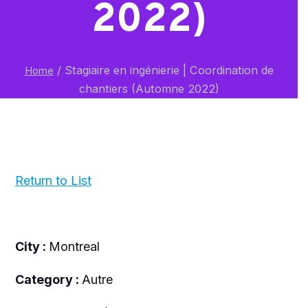
2022)
/
Stagiaire en ingénierie | Coordination de
Home
chantiers (Automne 2022)
Return to List
City :
Montreal
Category :
Autre