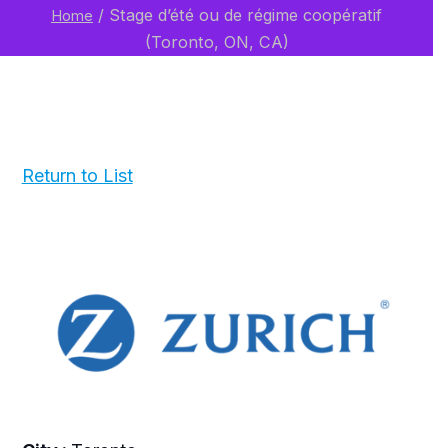
/
Stage d’été ou de régime coopératif
Home
(Toronto, ON, CA)
Return to List