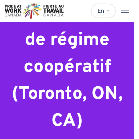
Stage d’été ou
En
de régime
coopératif
(Toronto, ON,
CA)