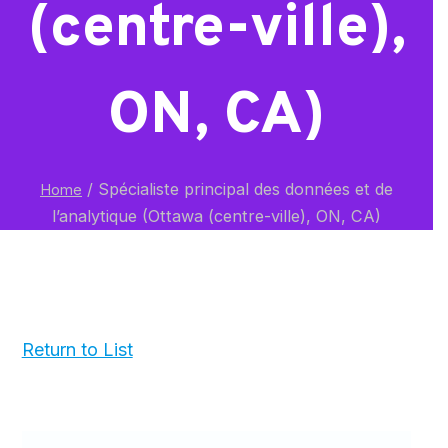
(centre-ville),
ON, CA)
/
Spécialiste principal des données et de
Home
l’analytique (Ottawa (centre-ville), ON, CA)
Return to List