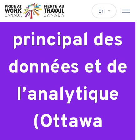
Spécialiste
En
principal des
données et de
l’analytique
(Ottawa