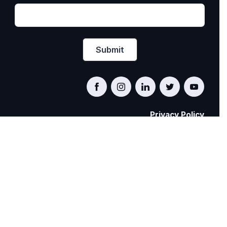
Privacy Policy
PRIDE AT WORK CANADA/FIERTÉ AU TRAVAIL
CANADA
© Pride at Work Canada 2022