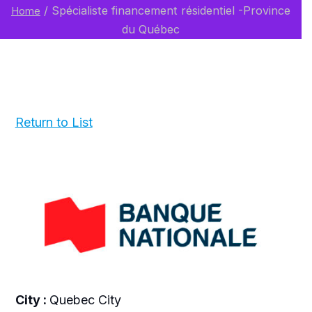
/
Spécialiste financement résidentiel -Province
Home
du Québec
Return to List
City :
Quebec City