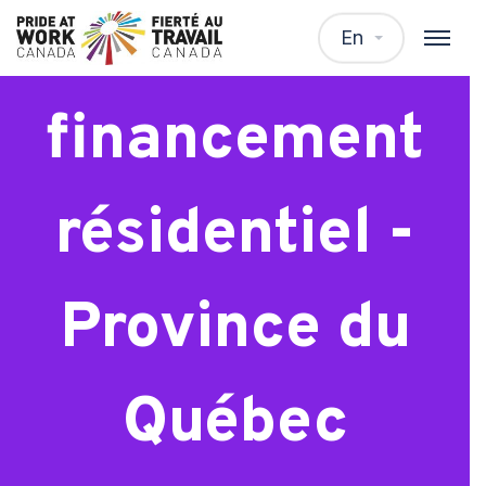
Spécialiste
En
financement
résidentiel -
Province du
Québec