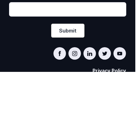
Privacy Policy
PRIDE AT WORK CANADA/FIERTÉ AU TRAVAIL
CANADA
© Pride at Work Canada 2022