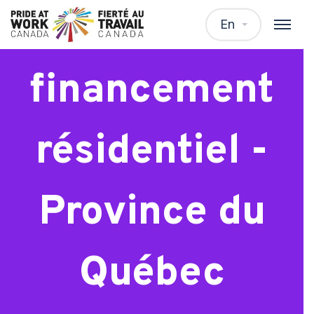
Spécialiste
En
financement
résidentiel -
Province du
Québec