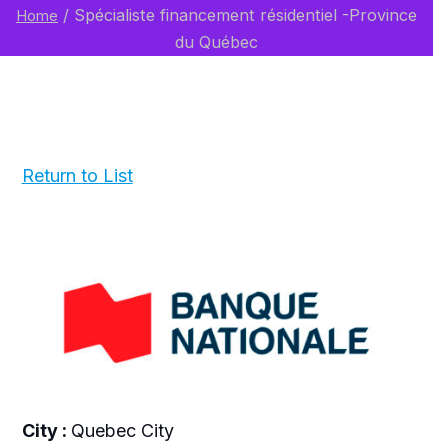
/
Spécialiste financement résidentiel -Province
Home
du Québec
Return to List
City :
Quebec City