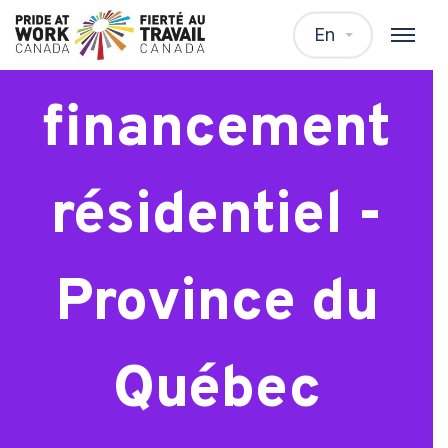
Spécialiste
En
financement
résidentiel -
Province du
Québec