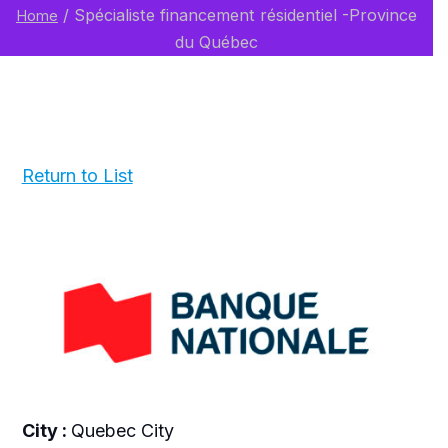
/
Spécialiste financement résidentiel -Province
Home
du Québec
Return to List
City :
Quebec City