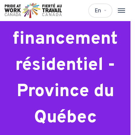
Spécialiste
En
financement
résidentiel -
Province du
Québec