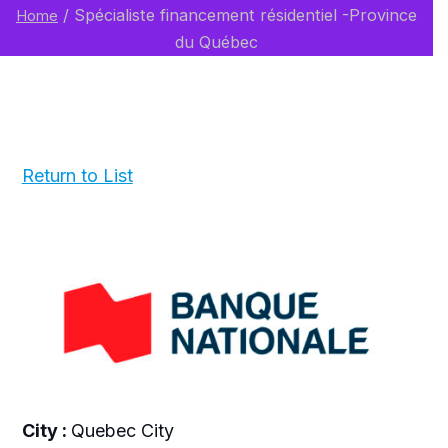
/
Spécialiste financement résidentiel -Province
Home
du Québec
Return to List
City :
Quebec City