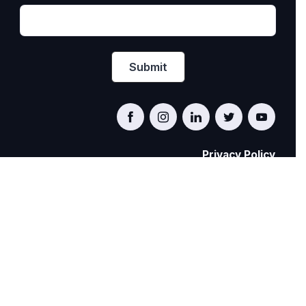
Privacy Policy
PRIDE AT WORK CANADA/FIERTÉ AU TRAVAIL
CANADA
© Pride at Work Canada 2022