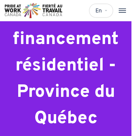
Spécialiste
En
financement
résidentiel -
Province du
Québec