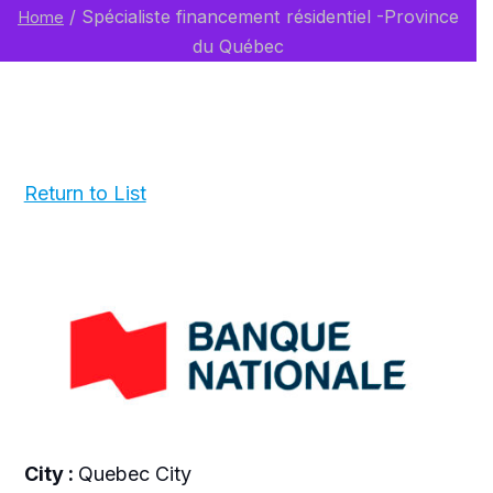
/
Spécialiste financement résidentiel -Province
Home
du Québec
Return to List
City :
Quebec City