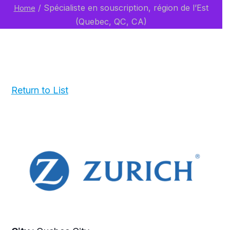
/
Spécialiste en souscription, région de l’Est
Home
(Quebec, QC, CA)
Return to List