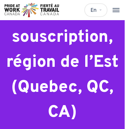
Spécialiste en
En
souscription,
région de l’Est
(Quebec, QC,
CA)