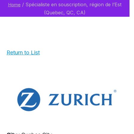
/
Spécialiste en souscription, région de l’Est
Home
(Quebec, QC, CA)
Return to List