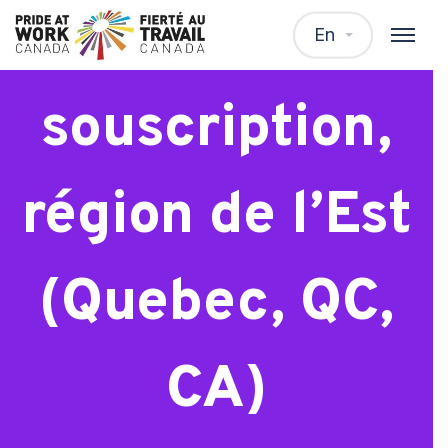
Spécialiste en
En
souscription,
région de l’Est
(Quebec, QC,
CA)