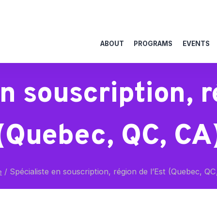
ABOUT
PROGRAMS
EVENTS
n souscription, r
(Quebec, QC, CA
/
Spécialiste en souscription, région de l’Est (Quebec, QC
e