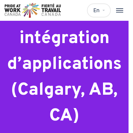
Spécialiste en
En
intégration
d’applications
(Calgary, AB,
CA)