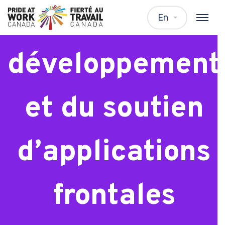
Spécialiste du
En
développement
et du soutien
d’applications
frontales