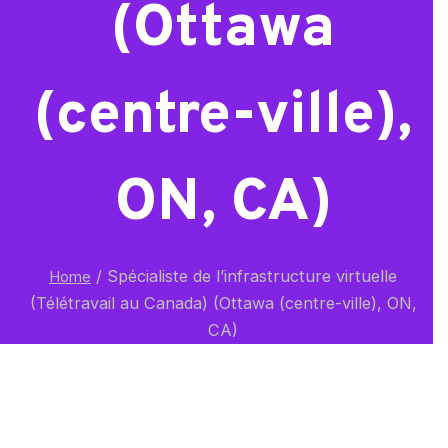
(Ottawa
(centre-ville),
ON, CA)
/
Spécialiste de l’infrastructure virtuelle
Home
(Télétravail au Canada) (Ottawa (centre-ville), ON,
CA)