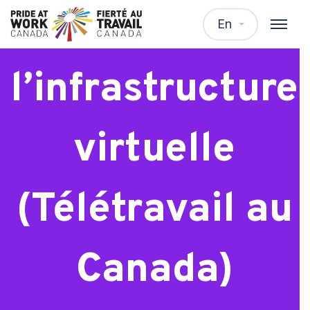
Spécialiste de
En
l’infrastructure
virtuelle
(Télétravail au
Canada)