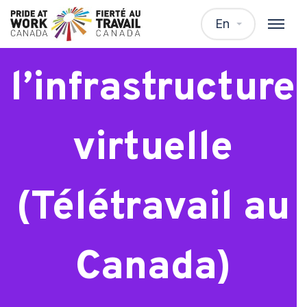
Spécialiste de
En
l’infrastructure
virtuelle
(Télétravail au
Canada)