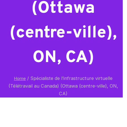
(Ottawa
(centre-ville),
ON, CA)
/
Spécialiste de l’infrastructure virtuelle
Home
(Télétravail au Canada) (Ottawa (centre-ville), ON,
CA)