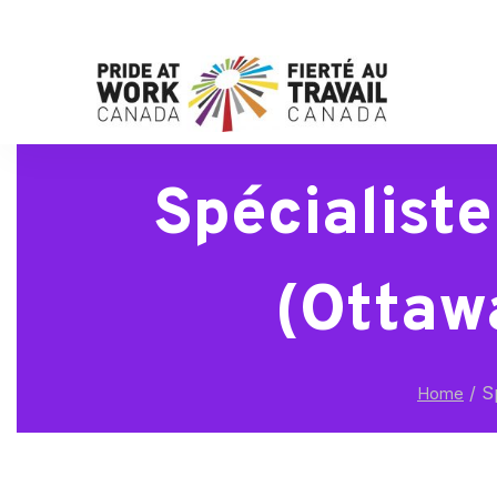
Spécialiste
(Ottawa
/
Sp
Home