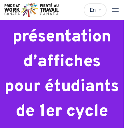
Séance de
En
présentation
d’affiches
pour étudiants
de 1er cycle