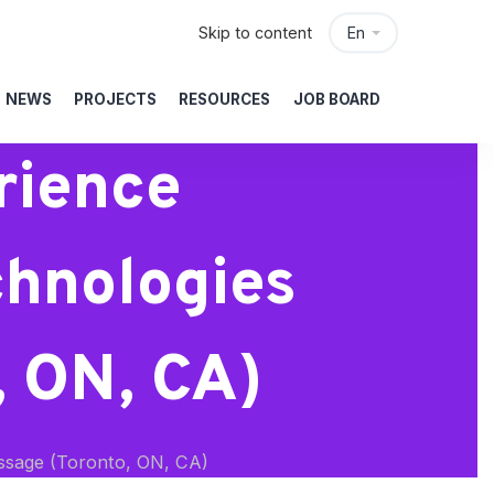
Skip to content
En
NEWS
PROJECTS
RESOURCES
JOB BOARD
rience
chnologies
, ON, CA)
issage (Toronto, ON, CA)