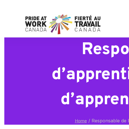
Respo
d’apprent
d’appren
/
Responsable de l’
Home