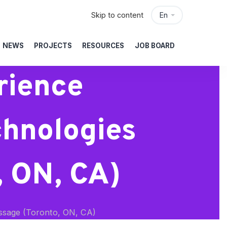
Skip to content
En
NEWS
PROJECTS
RESOURCES
JOB BOARD
rience
chnologies
, ON, CA)
issage (Toronto, ON, CA)