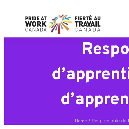
Respo
d’apprent
d’appren
/
Responsable de l’
Home