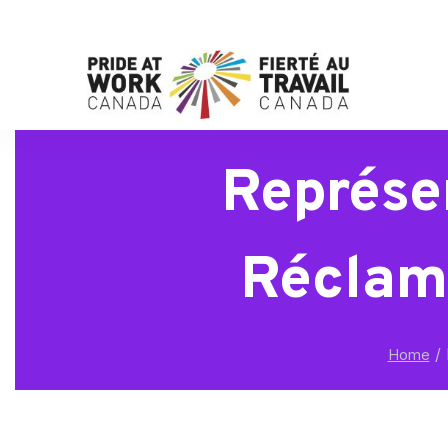
Représen
Réclama
/
Home