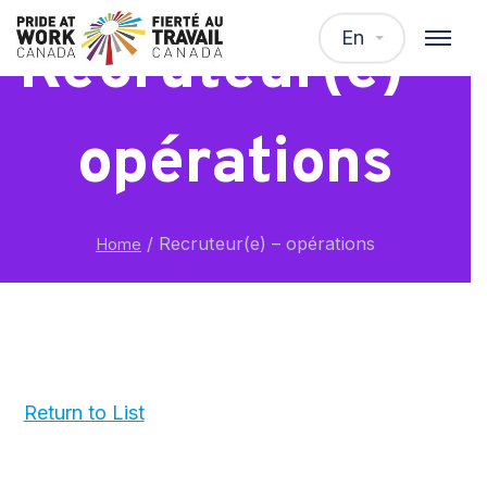
En
Recruteur(e) –
opérations
/
Recruteur(e) – opérations
Home
Return to List