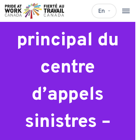
présentant
En
principal du
centre
d’appels
sinistres –