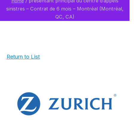
/
présentant principal du centre d’appels
Home
sinistres – Contrat de 6 mois – Montréal (Montréal,
QC, CA)
Return to List