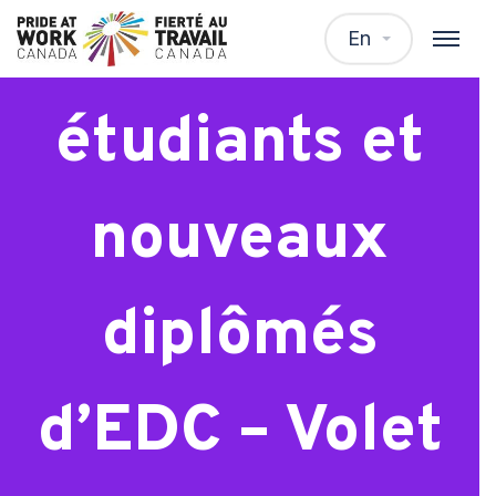
Postes pour
En
étudiants et
nouveaux
diplômés
d’EDC – Volet