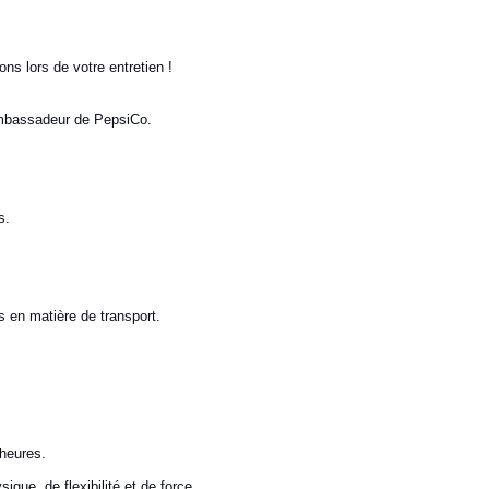
ns lors de votre entretien !
'ambassadeur de PepsiCo.
s.
s en matière de transport.
 heures.
que, de flexibilité et de force.