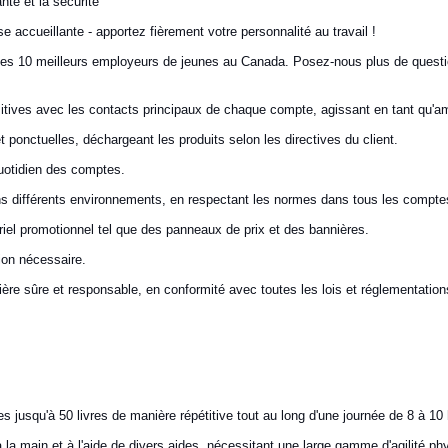
nté et la sécurité
e accueillante - apportez fièrement votre personnalité au travail !
des 10 meilleurs employeurs de jeunes au Canada.
Posez-nous plus de questio
 positives avec les contacts principaux de chaque compte, agissant en tant qu
t ponctuelles, déchargeant les produits selon les directives du client.
quotidien des comptes.
dans différents environnements, en respectant les normes dans tous les compte
ériel promotionnel tel que des panneaux de prix et des bannières.
ion nécessaire.
ère sûre et responsable, en conformité avec toutes les lois et réglementation
 jusqu'à 50 livres de manière répétitive tout au long d'une journée de 8 à 10
main et à l'aide de divers aides, nécessitant une large gamme d'agilité physi