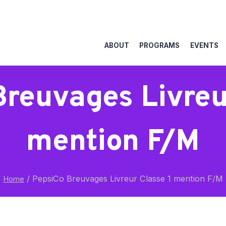
ABOUT
PROGRAMS
EVENTS
reuvages Livreu
mention F/M
/
PepsiCo Breuvages Livreur Classe 1 mention F/M
Home