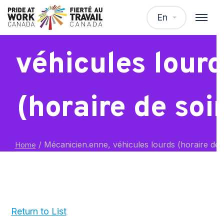
Mécanicien.enn
En
véhicules lour
(horaire de soir
/
Mécanicien.enne, véhicules lourds (horaire de s
Home
Return to List