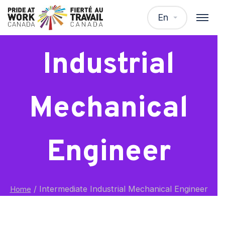
Intermediate
En
Industrial
Mechanical
Engineer
/
Intermediate Industrial Mechanical Engineer
Home