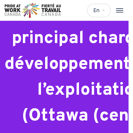
Ingénieure/ing
En
principal char
développement 
l’exploitati
(Ottawa (cen