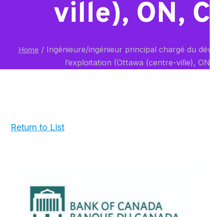
ville), ON, C
/
Ingénieure/ingénieur principal chargé du dév
Home
l’exploitation (Ottawa (centre-ville), ON,
Return to List