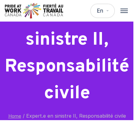
Expert.e en
En
sinistre II,
Responsabilité
civile
/
Expert.e en sinistre II, Responsabilité civile
Home