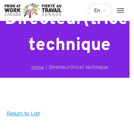
En
Directeur(trice
technique
/
Directeur(trice) technique
Home
Return to List