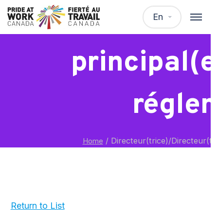
Directeur(trice
En
principal(
régle
/
Directeur(trice)/Directeur(tr
Home
Return to List