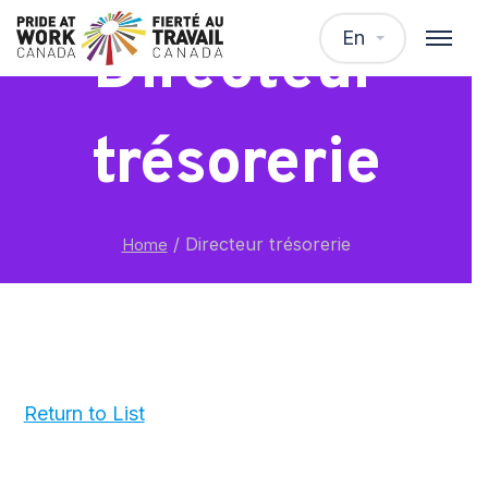
En
Directeur
trésorerie
/
Directeur trésorerie
Home
Return to List