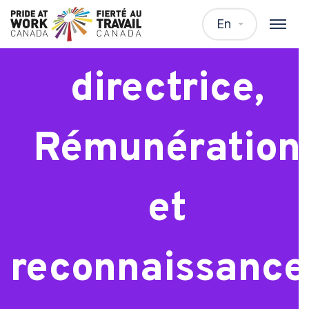
Directeur ou
En
directrice,
Rémunération
et
reconnaissance