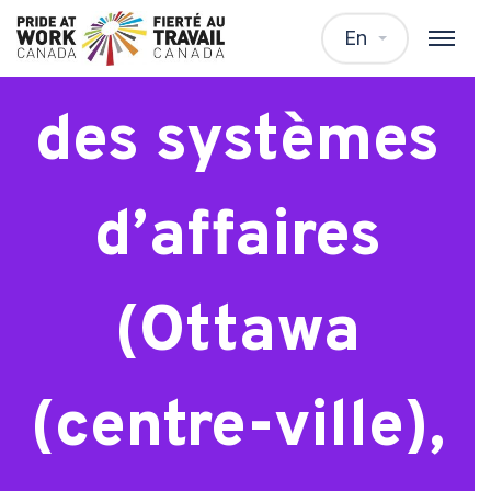
Développeur
En
des systèmes
d’affaires
(Ottawa
(centre-ville),