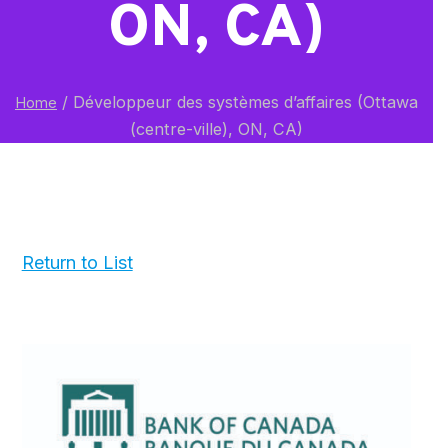
ON, CA)
/
Développeur des systèmes d’affaires (Ottawa
Home
(centre-ville), ON, CA)
Return to List