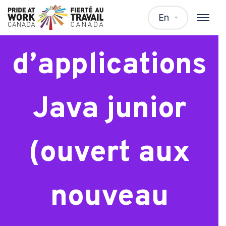
Développeur
En
d’applications
Java junior
(ouvert aux
nouveau